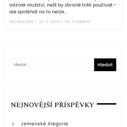
odznak mužství, nežli by zbraně tolik používali –
ale spoléhat na to nelze…
NEZAŘAZENÉ
23. 3. 2003
NO COMMENT
NEJNOVĚJŠÍ PŘÍSPĚVKY
Jemenské Alegorie