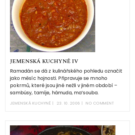
JEMENSKÁ KUCHYNĚ IV
Ramadán se dá z kulinářského pohledu označit
jako měsíc hojnosti. Připravuje se mnoho
pokrmů, které jsou jiné nežli v jiném období –
sambúsy, tamíje, hámuda, ma’souba.
JEMENSKÁ KUCHYNĚ
23. 10. 2006
NO COMMENT