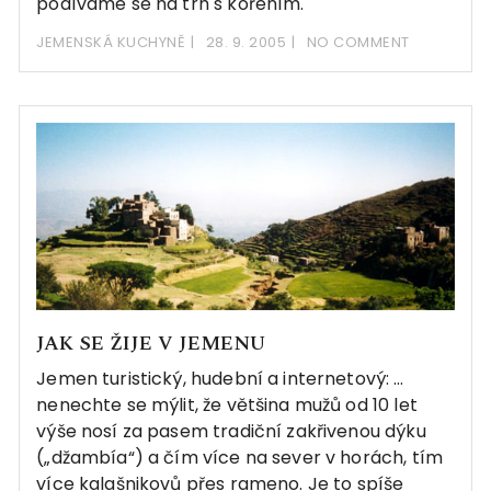
podíváme se na trh s kořením.
JEMENSKÁ KUCHYNĚ
28. 9. 2005
NO COMMENT
JAK SE ŽIJE V JEMENU
Jemen turistický, hudební a internetový: …
nenechte se mýlit, že většina mužů od 10 let
výše nosí za pasem tradiční zakřivenou dýku
(„džambía“) a čím více na sever v horách, tím
více kalašnikovů přes rameno. Je to spíše