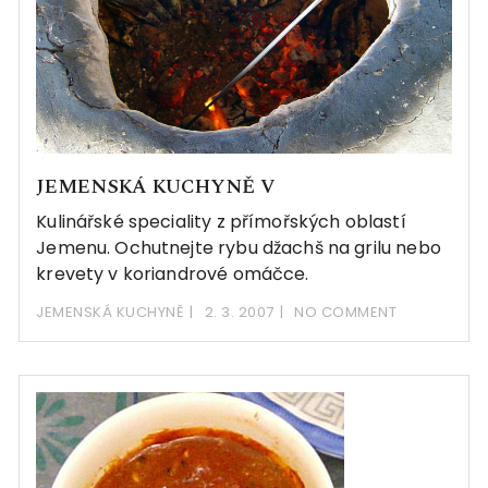
JEMENSKÁ KUCHYNĚ V
Kulinářské speciality z přímořských oblastí
Jemenu. Ochutnejte rybu džachš na grilu nebo
krevety v koriandrové omáčce.
JEMENSKÁ KUCHYNĚ
2. 3. 2007
NO COMMENT