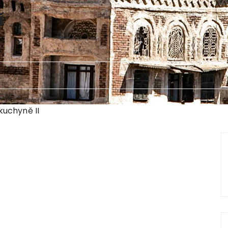
í
uchyně II