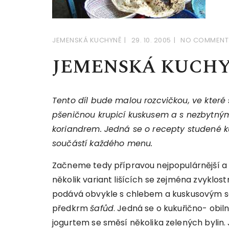
JEMENSKÁ KUCHYNĚ
29. 10. 2005
NO COMMENT
JEMENSKÁ KUCHY
Tento díl bude malou rozcvičkou, ve které 
pšeničnou krupicí kuskusem a s nezbytným
koriandrem. Jedná se o recepty studené k
součástí každého menu.
Začneme tedy přípravou nejpopulárnější a n
několik variant lišících se zejména zvyklo
podává obvykle s chlebem a kuskusovým sa
předkrm
šafůd
. Jedná se o kukuřično- obi
jogurtem se směsí několika zelených bylin