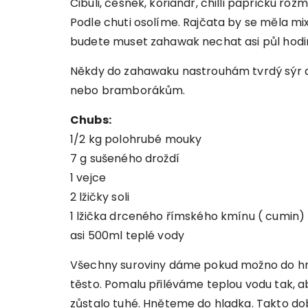
Cibuli, česnek, koriandr, chilli papričku r
Podle chuti osolíme. Rajčata by se měla mix
budete muset zahawak nechat asi půl hodiny
Někdy do zahawaku nastrouhám tvrdý sýr a
nebo bramborákům.
Chubs:
1/2 kg polohrubé mouky
7 g sušeného droždí
1 vejce
2 lžičky soli
1 lžička drceného římského kmínu ( cumin)
asi 500ml teplé vody
Všechny suroviny dáme pokud možno do h
těsto. Pomalu přiléváme teplou vodu tak, a
zůstalo tuhé. Hněteme do hladka. Takto do