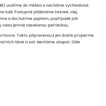
odě) uvaříme do měkka a necháme vychladnout.
a kaši. Postupně přidáváme česnek, olej,
olíme a dochutíme pepřem, popřípadě pár
i, nebo jemně nasekanou petrželkou.
lechovce. Takto připravenou ji jen dobře properme
vačních látek a soli. Necháme okapat. Dále