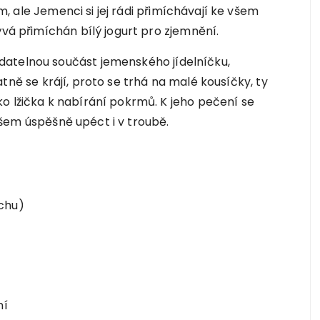
m, ale Jemenci si jej rádi přimíchávají ke všem
ývá přimíchán bílý jogurt pro zjemnění.
datelnou součást jemenského jídelníčku,
atně se krájí, proto se trhá na malé kousíčky, ty
o lžička k nabírání pokrmů. K jeho pečení se
šem úspěšně upéct i v troubě.
achu)
ní