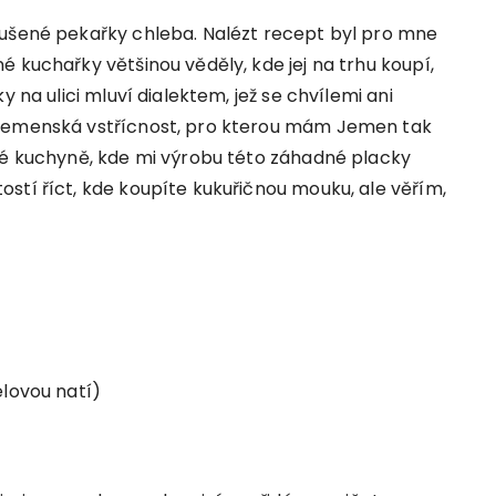
kušené pekařky chleba. Nalézt recept byl pro mne
 kuchařky většinou věděly, kde jej na trhu koupí,
y na ulici mluví dialektem, jež se chvílemi ani
 jemenská vstřícnost, pro kterou mám Jemen tak
své kuchyně, kde mi výrobu této záhadné placky
stí říct, kde koupíte kukuřičnou mouku, ale věřím,
elovou natí)