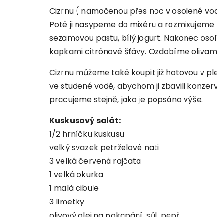
Cizrnu ( namočenou přes noc v osolené v
Poté ji nasypeme do mixéru a rozmixujeme n
sezamovou pastu, bílý jogurt. Nakonec os
kapkami citrónové šťávy. Ozdobíme olivam
Cizrnu můžeme také koupit již hotovou v p
ve studené vodě, abychom ji zbavili konzer
pracujeme stejně, jako je popsáno výše.
Kuskusový salát:
1/2 hrníčku kuskusu
velký svazek petrželové nati
3 velká červená rajčata
1 velká okurka
1 malá cibule
3 limetky
olivový olej na pokapání, sůl, pepř