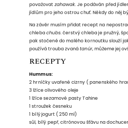
považovat
zahawak
. Je podáván před jídle
jídlům pro jeho ostrou chuť. Někdy do něj b
Na závěr musím přidat recept na nepostra
chleba
chubs
. čerstvý chleba je pružný, šp
pak stočené do malého kornoutku slouží jak
používá trouba zvaná
tanúr
, můžeme jej ov
RECEPTY
Hummus:
2 hrníčky uvařené cizrny ( panenského hr
3 lžíce olivového oleje
1 lžíce sezamové pasty Tahine
1 stroužek česneku
1 bílý jogurt ( 250 ml)
sůl, bílý pepř, citrónovou šťávu na dochuce