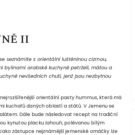
NĚ II
se seznámíte s orientální luštěninou cizrnou,
i bylinami arabské kuchyně petrželí, mátou a
uchyně nevšedních chutí, jenž jsou nezbytnou
ejrozšířenější orientální pasty
hummus
, která má
stmi kuchařů daných oblastí a států. V Jemenu se
látem. Dále bude následovat recept na tradiční
lnou kynutou placku
lahouh
, polévanou bílým
. Jako zástupce nejznámější jemenské omáčky lze