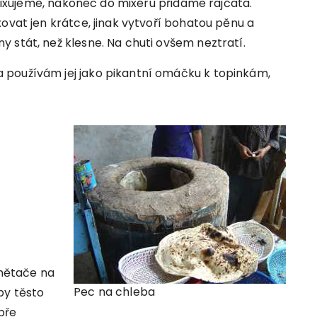
ozmixujeme, nakonec do mixéru přidáme rajčata.
ovat jen krátce, jinak vytvoří bohatou pěnu a
 stát, než klesne. Na chuti ovšem neztratí.
 používám jej jako pikantní omáčku k topinkám,
nětače na
Pec na chleba
by těsto
bře