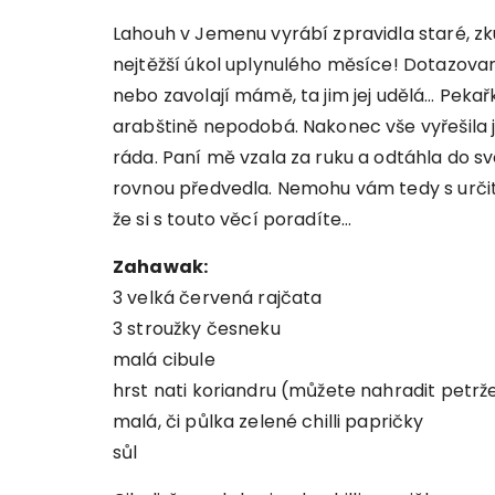
Lahouh v Jemenu vyrábí zpravidla staré, z
nejtěžší úkol uplynulého měsíce! Dotazované
nebo zavolají mámě, ta jim jej udělá… Pekařk
arabštině nepodobá. Nakonec vše vyřešila
ráda. Paní mě vzala za ruku a odtáhla do 
rovnou předvedla. Nemohu vám tedy s určito
že si s touto věcí poradíte…
Zahawak:
3 velká červená rajčata
3 stroužky česneku
malá cibule
hrst nati koriandru (můžete nahradit petrž
malá, či půlka zelené chilli papričky
sůl