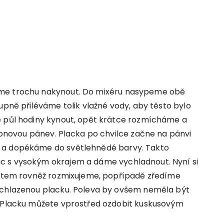
áme trochu nakynout. Do mixéru nasypeme obě
upně přiléváme tolik vlažné vody, aby těsto bylo
e půl hodiny kynout, opět krátce rozmícháme a
flonovou pánev. Placka po chvilce začne na pánvi
n a dopékáme do světlehnědé barvy. Takto
c s vysokým okrajem a dáme vychladnout. Nyní si
gurtem rovněž rozmixujeme, popřípadě zředíme
ychlazenou placku. Poleva by ovšem neměla být
. Placku můžete vprostřed ozdobit kuskusovým