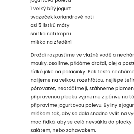
jogurtová poleva
1 velký bílý jogurt
svazeček koriandrové nati
asi 5 lístků máty
snítka nati kopru
mléko na zředění
Droždí rozpustíme ve vlažné vodě a nech
mouky, osolíme, přidáme droždí, olej a post
řídké jako na palačinky. Pak těsto nechám
nalijeme na velkou, rozehřátou, nejlépe te
pórovatět, neotáčíme ji, stáhneme plame
připravenou placku vyjmeme z pánve na tá
připravíme jogurtovou polevu. Byliny s jo
mlékem tak, aby se dala snadno vylít na v
moc řídká, aby se celá nevsákla do placky
salátem, nebo zahawakem.