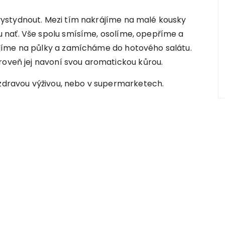
ystydnout. Mezi tím nakrájíme na malé kousky
 nať. Vše spolu smísíme, osolíme, opepříme a
jíme na půlky a zamícháme do hotového salátu.
roveň jej navoní svou aromatickou kůrou.
 zdravou výživou, nebo v supermarketech.